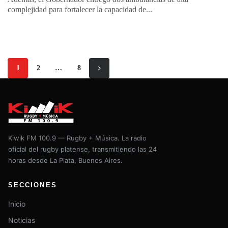
complejidad para fortalecer la capacidad de...
1
2
…
8
Kiwik FM 100.9 — Rugby + Música. La radio
oficial del rugby platense, transmitiendo las 24
horas desde La Plata, Buenos Aires.
SECCIONES
Inicio
Noticias