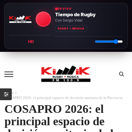
EN VIVO
Tiempo de Rugby
Con Sergio Vidal
RUGBY + MÚSICA
HD
Home
COSAPRO 2026: el principal espacio de decisión sanitaria de la Provincia
COSAPRO 2026: el
principal espacio de