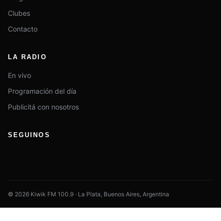
Clubes
Contacto
LA RADIO
En vivo
Programación del día
Publicitá con nosotros
SEGUINOS
© 2026 Kiwik FM 100.9 · La Plata, Buenos Aires, Argentina