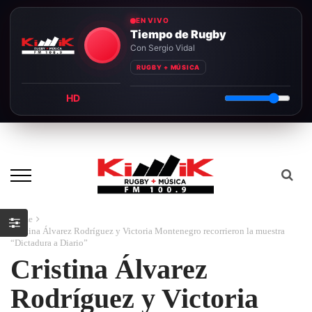
EN VIVO
Tiempo de Rugby
Con Sergio Vidal
RUGBY + MÚSICA
HD
Home
Cristina Álvarez Rodríguez y Victoria Montenegro recorrieron la muestra
“Dictadura a Diario”
Cristina Álvarez
Rodríguez y Victoria