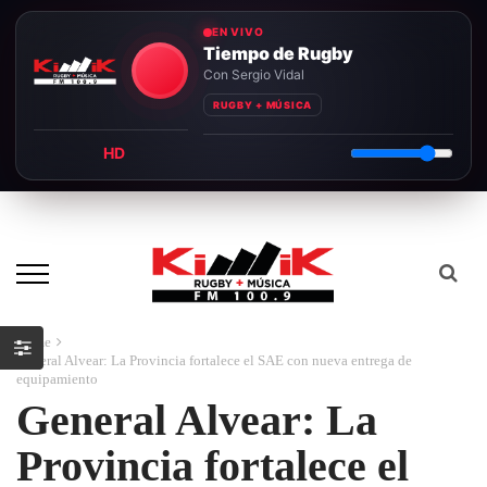
EN VIVO
Tiempo de Rugby
Con Sergio Vidal
RUGBY + MÚSICA
HD
Home
General Alvear: La Provincia fortalece el SAE con nueva entrega de
equipamiento
General Alvear: La
Provincia fortalece el