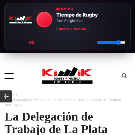
EN VIVO
Tiempo de Rugby
Con Sergio Vidal
RUGBY + MÚSICA
HD
Home
La Delegación de Trabajo de La Plata ahora lleva el nombre de Gustavo
Bellingeri
La Delegación de
Trabajo de La Plata