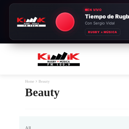
EN VIVO
Tiempo de Rug
Con Sergio Vidal
RUGBY + MÚSICA
Home
Beauty
Beauty
All