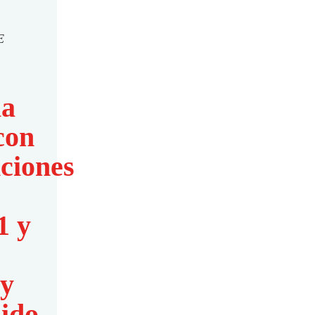
E
Marinucci: “Si el salario no
alcanza, el problema es el
ia
modelo económico”
con
ciones
1 y
 y
La Provincia organizó una
ido
nueva Ronda de Negocios