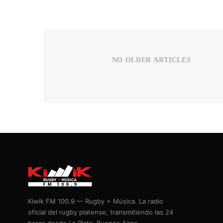
NO OLDER ARTICLES
Kiwik FM 100.9 — Rugby + Música. La radio
oficial del rugby platense, transmitiendo las 24