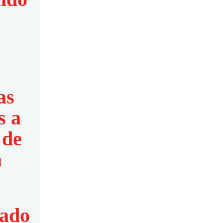
Internacional en Luján
as
s a
Cristina Alvarez Rodríguez
 de
participó de los homenajes a
a
Enrique Angelelli en La Rioja
ado