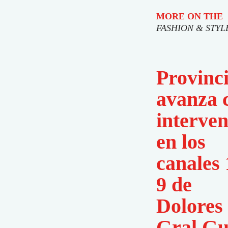
MORE ON THE
FASHION & STYL
Provinc
avanza 
interven
en los
canales 
9 de
Dolores
Gral Gu