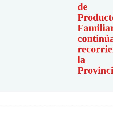
de
Product
Familia
continú
recorri
la
Provinc