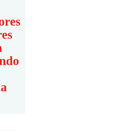
ores
res
Finalizó la muestra “Vidas
submarinas: ciencia, arte y
a
soberanía” en la República de
los Niños
endo
ia