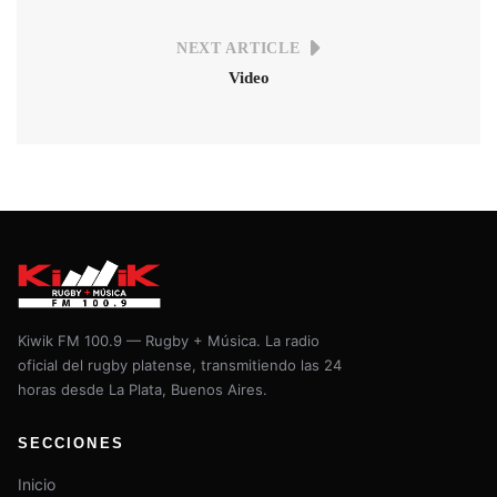
NEXT ARTICLE
Video
Kiwik FM 100.9 — Rugby + Música. La radio
oficial del rugby platense, transmitiendo las 24
horas desde La Plata, Buenos Aires.
SECCIONES
Inicio