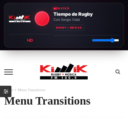
EN VIVO
Tiempo de Rugby
Con Sergio Vidal
RUGBY + MÚSICA
HD
Home
Menu Transitions
Menu Transitions